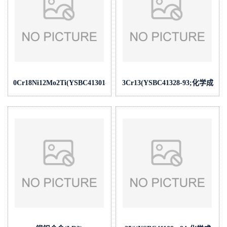
0Cr18Ni12Mo2Ti(YSBC41301-
3Cr13(YSBC41328-93;化学成
99;化学成
份:C/Si/Mn/P/S/Cr/Ni/Mo/V/Cu)
份:C/Si/Mn/P/S/Cr/Ni/Mo/V/Cu/Ti/N/Sn/As/Sb/Co/W/Als)