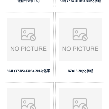
锻铝合金(LD2)
35#(YSBC41109a-94;化学成
(GBW(E)020020;化学成
份:C/Si/Mn/P/S/Cr/Ni/V/Cu/Als/Al
份:Mn/Si/Cu/Fe/Mg/Ti)
304L(YSBS41306a-2015;化学
BZn15.20(化学成
成
份:Fe/Si/Mn/P/S/Mg/Ni/Cu/Sn/As/
份:C/Si/Mn/P/S/Cr/Ni/Mo/V/Cu/Co)