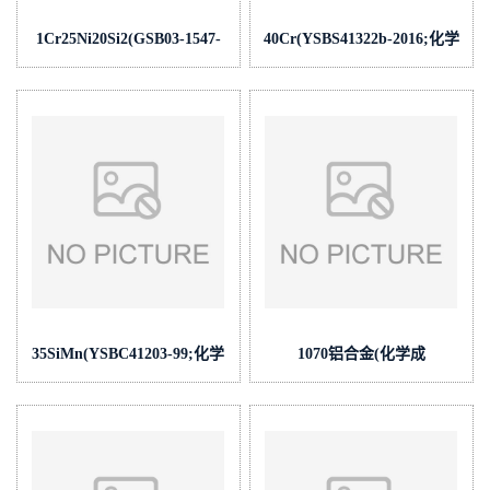
1Cr25Ni20Si2(GSB03-1547-
40Cr(YSBS41322b-2016;化学
2003;化学成
成
份:C/Si/Mn/P/S/Cr/Ni/Mo/V/Cu/Ti/N/Sn/As/Co/W/Alt)
份:C/Si/Mn/P/S/Cr/Ni/Mo/V/Cu/A
35SiMn(YSBC41203-99;化学
1070铝合金(化学成
成
份:Si/Fe/Cu/Mn/Mg/Zn/Ti/V)
份:C/Si/Mn/P/S/Cr/Ni/V/Cu)