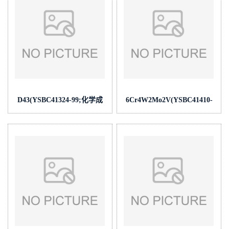
D43(YSBC41324-99;化学成
6Cr4W2Mo2V(YSBC41410-
份:C/Si/Mn/P/S/Als/Ali)
99;化学成
份:C/Si/Mn/P/S/Cr/Mo/V/Cu/W)