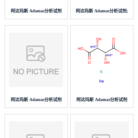
阿达玛斯 Adamas分析试剂
阿达玛斯 Adamas分析试剂;
氢氧化钠滴定液(中国药典)/容
(4-氯苯基)(环丙基)甲酮O-(4-
量分析用,cas号:1310-73-2,货
硝基苄基)肟;CC000549000-
号:T24H0A-
10mg;94097-88-8;泰坦现货供
500ml,c(NaOH)=1mol/L，泰
应
坦现货供应
阿达玛斯 Adamas分析试剂
阿达玛斯 Adamas分析试剂
纳氏试剂(碘化钾 碘化汞 氢氧
纳氏试剂B(酒石酸钾钠溶
化钠),货号:HG0411-100mL,
液),cas号:304-59-6,货
符合《HJ535-2009》
号:HG0412-100mL,500g/L