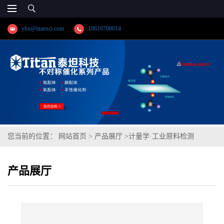
yhx@titansci.com
18616708014
您当前的位置：
网站首页
>
产品展厅
>
计量学·工业原料检测
>
40Cr(YSBS41322b-2016;化学成份:C/Si/Mn/P/S/Cr/Ni/Mo/V/Cu/Al)
产品展厅