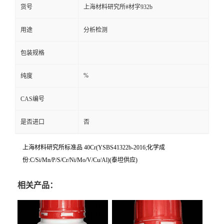
货号
上海材料研究所#材字932b
用途
分析检测
包装规格
%
纯度
CAS编号
是否进口
否
上海材料研究所标准品 40Cr(YSBS41322b-2016;化学成
份:C/Si/Mn/P/S/Cr/Ni/Mo/V/Cu/Al)(泰坦供应)
相关产品：