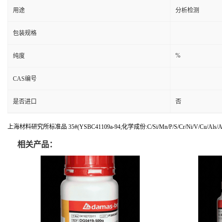
用途
分析检测
包装规格
%
纯度
CAS编号
是否进口
否
上海材料研究所标准品 35#(YSBC41109a-94;化学成份:C/Si/Mn/P/S/Cr/Ni/V/Cu/Als/
相关产品：