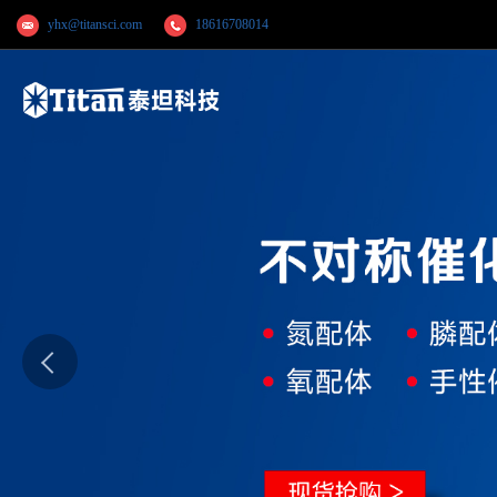
yhx@titansci.com
18616708014