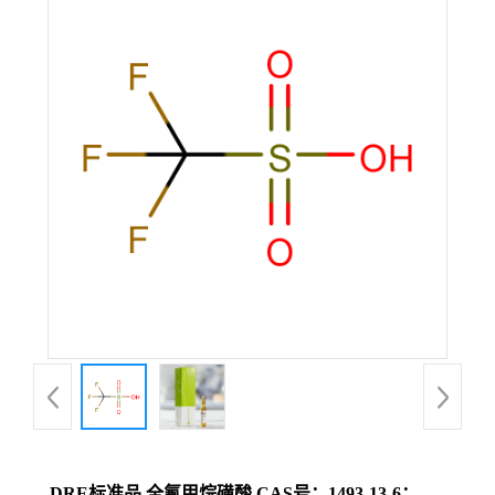
DRE标准品 全氟甲烷磺酸 CAS号：1493-13-6；