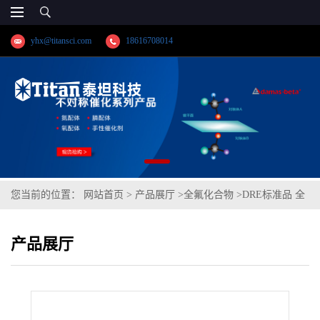
yhx@titansci.com
18616708014
您当前的位置：
网站首页
>
产品展厅
>
全氟化合物
>
DRE标准品 全
氟甲烷磺酸 CAS号：1493-13-6；TFMS（泰坦现货供应）
产品展厅