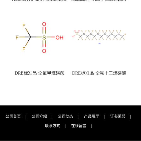
钾 500g 0416272311 CAS：
钾 250g 0416272310 CAS：
7727-21-1 总氮含量≤0.0005%
7727-21-1 总氮含量≤0.0005%
（泰坦现货供应）
（泰坦现货供应）
DRE标准品 全氟甲烷磺酸
DRE标准品 全氟十三烷磺酸
CAS号：1493-13-6；
钠 CAS号：174675-49-1；
TFMS（泰坦现货供应）
PFTrDS钠盐（泰坦现货供
应）
公司首页
|
公司介绍
|
公司动态
|
产品展厅
|
证书荣誉
|
联系方式
|
在线留言
|