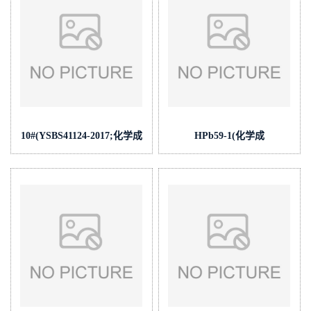
10#(YSBS41124-2017;化学成
HPb59-1(化学成
份:C/Si/Mn/P/S/Cr/Ni/Mo/Cu/Al)
份:P/Zn/Ni/Cu/Sn/As/Sb/Fe/Bi/Pb/