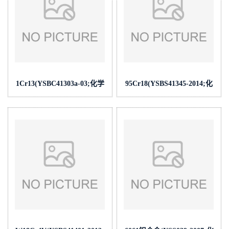
1Cr13(YSBC41303a-03;化学
95Cr18(YSBS41345-2014;化
成
学成
份:C/Si/Mn/P/S/Cr/Ni/Mo/V/Cu)
份:C/Si/Mn/P/S/Cr/Ni/Mo/V/Cu/C