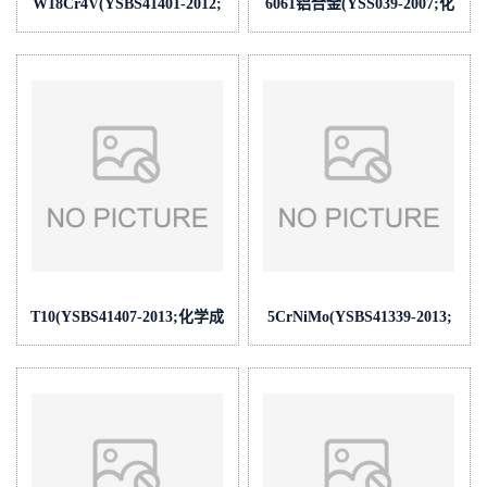
W18Cr4V(YSBS41401-2012;
6061铝合金(YSS039-2007;化
化学成
学成
份:C/Si/Mn/P/S/Cr/V/W)
份:Si/Fe/Cu/Mn/Mg/Zn/Ti/Cr)
T10(YSBS41407-2013;化学成
5CrNiMo(YSBS41339-2013;
份:C/Si/Mn/P/S/Cr/Ni/Mo/V/Cu/Ti/As/W)
化学成
份:C/Si/Mn/P/S/Cr/Ni/Mo/V/Cu/A