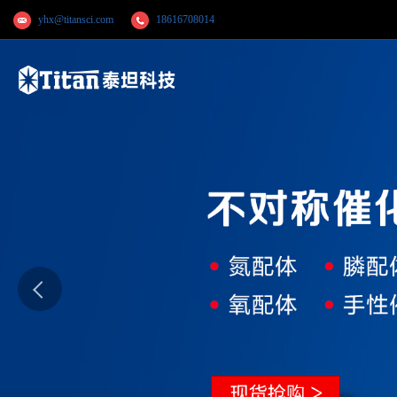
yhx@titansci.com
18616708014