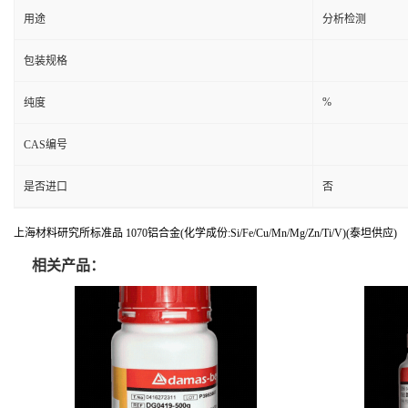
用途
分析检测
包装规格
%
纯度
CAS编号
是否进口
否
上海材料研究所标准品 1070铝合金(化学成份:Si/Fe/Cu/Mn/Mg/Zn/Ti/V)(泰坦供应)
相关产品：