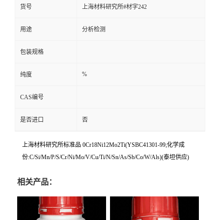
货号
上海材料研究所#材字242
用途
分析检测
包装规格
%
纯度
CAS编号
是否进口
否
上海材料研究所标准品 0Cr18Ni12Mo2Ti(YSBC41301-99;化学成
份:C/Si/Mn/P/S/Cr/Ni/Mo/V/Cu/Ti/N/Sn/As/Sb/Co/W/Als)(泰坦供应)
相关产品：