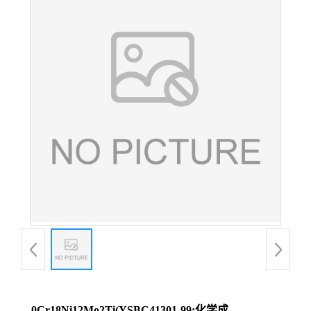
0Cr18Ni12Mo2Ti(YSBC41301-99;化学成