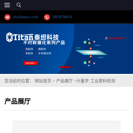
yhx@titansci.com
18616708014
您当前的位置：
网站首页
>
产品展厅
>
计量学·工业原料检测
>
0Cr18Ni12Mo2Ti(YSBC41301-99;化学成
产品展厅
份:C/Si/Mn/P/S/Cr/Ni/Mo/V/Cu/Ti/N/Sn/As/Sb/Co/W/Als)