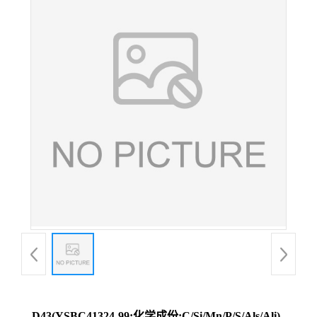
D43(YSBC41324-99;化学成份:C/Si/Mn/P/S/Als/Ali)