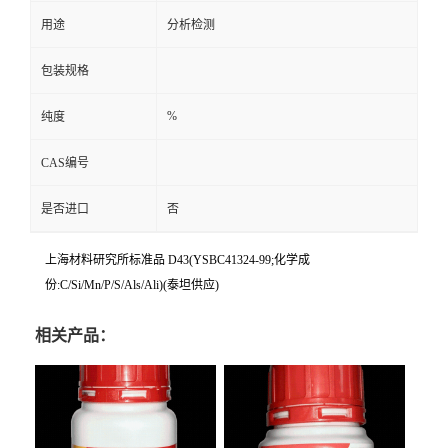
用途
分析检测
包装规格
%
纯度
CAS编号
是否进口
否
上海材料研究所标准品 D43(YSBC41324-99;化学成
份:C/Si/Mn/P/S/Als/Ali)(泰坦供应)
相关产品：