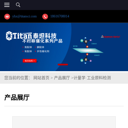
yhx@titansci.com
18616708014
您当前的位置：
网站首页
>
产品展厅
>
计量学·工业原料检测
>
D43(YSBC41324-99;化学成份:C/Si/Mn/P/S/Als/Ali)
产品展厅