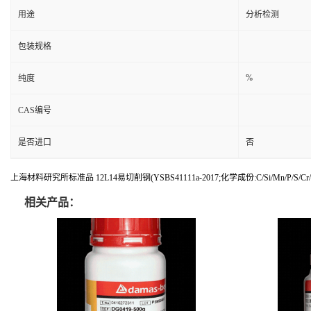
用途
分析检测
包装规格
%
纯度
CAS编号
是否进口
否
上海材料研究所标准品 12L14易切削钢(YSBS41111a-2017;化学成份:C/Si/Mn/P/S/Cr/Ni
相关产品：