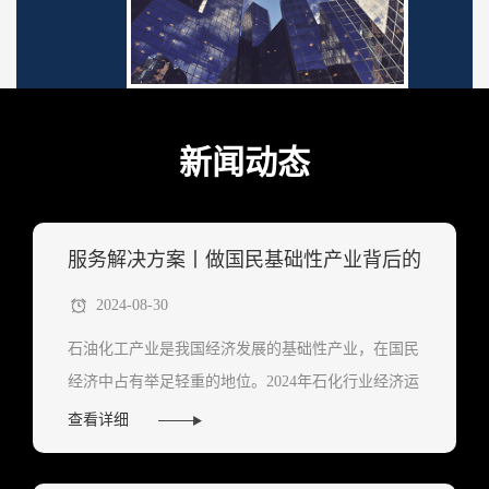
新闻动态
服务解决方案丨做国民基础性产业背后的
2024-08-30
助力者
石油化工产业是我国经济发展的基础性产业，在国民
经济中占有举足轻重的地位。2024年石化行业经济运
行总体向好，企业不断加大研发力度，推动石化产业
查看详细
迈向高端化、绿色化和数字化的高质量发展新阶段。
...