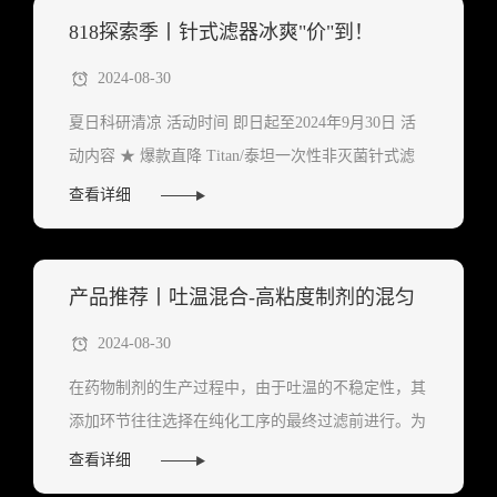
818探索季丨针式滤器冰爽"价"到！
2024-08-30
夏日科研清凉 活动时间 即日起至2024年9月30日 活
动内容 ★ 爆款直降 Titan/泰坦一次性非灭菌针式滤
器全线促销，爆款系列低至58折。 ★ 5mL加液器1元
查看详细
购 每...
产品推荐丨吐温混合-高粘度制剂的混匀
2024-08-30
解决方案
在药物制剂的生产过程中，由于吐温的不稳定性，其
添加环节往往选择在纯化工序的最终过滤前进行。为
确保药物质量，DP的放行检测项目通常包含吐温含
查看详细
量的检测。因此需要采用高效稳健的混匀设备来确保