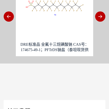
93-
DRE标准品 全氟十三烷磺酸钠 CAS号：
阿达
174675-49-1；PFTrDS钠盐（泰坦现货供
液(中
应）
货号: