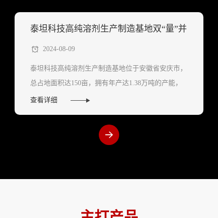
吐温快速、均匀地混...
泰坦科技高纯溶剂生产制造基地双“量”并
2024-08-09
进！
泰坦科技高纯溶剂生产制造基地位于安徽省安庆市，
总占地面积达150亩，拥有年产达1.38万吨的产能，
可生产产品种类近150个，主要包括液相色谱级、农
查看详细
残级、无水级、生物级、制备级、质谱级高纯溶剂及
部分标准品。 ...
主打产品