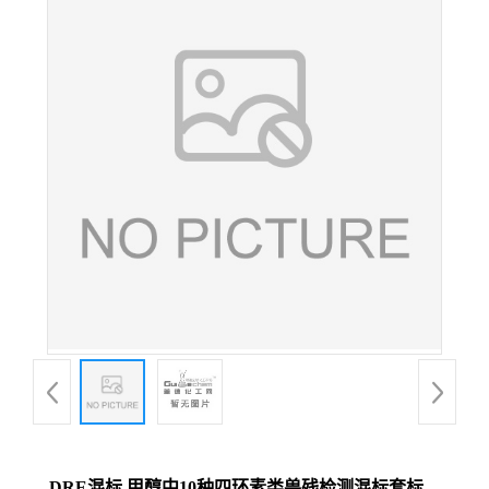
DRE混标 甲醇中10种四环素类兽残检测混标套标