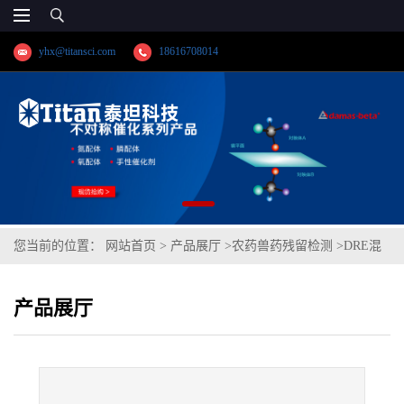
yhx@titansci.com
18616708014
您当前的位置：
网站首页
>
产品展厅
>
农药兽药残留检测
>
DRE混
标 甲醇中10种四环素类兽残检测混标套标5(10μg/mL) cas号:多组分
产品展厅
(泰坦现货供应)