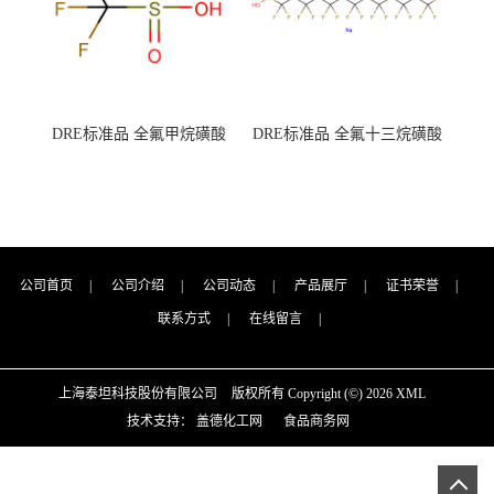
DRE标准品 全氟甲烷磺酸
DRE标准品 全氟十三烷磺酸
CAS号：1493-13-6；
钠 CAS号：174675-49-1；
TFMS（泰坦现货供应）
PFTrDS钠盐（泰坦现货供
应）
公司首页
|
公司介绍
|
公司动态
|
产品展厅
|
证书荣誉
|
联系方式
|
在线留言
|
上海泰坦科技股份有限公司
版权所有 Copyright (©) 2026
XML
技术支持：
盖德化工网
食品商务网