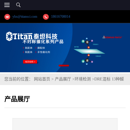
yhx@titansci.com
18616708014
您当前的位置：
网站首页
>
产品展厅
>
环境检测
>
DRE混标 13种醛
酮-DNPH混标/HJ 683-2014 cas号:多组分 (泰坦现货供应)
产品展厅