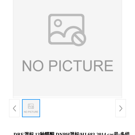
DRE混标 13种醛酮-DNPH混标/HJ 683-2014 cas号:多组