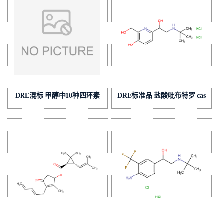
DRE混标 甲醇中10种四环素
DRE标准品 盐酸吡布特罗 cas
类兽残检测混标套标
号:38029-10-6 (泰坦现货供
5(10μg/mL) cas号:多组分 (泰
应)
坦现货供应)