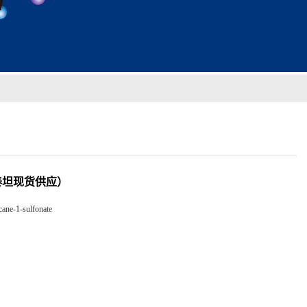
盐（泰坦现货供应）
cane-1-sulfonate