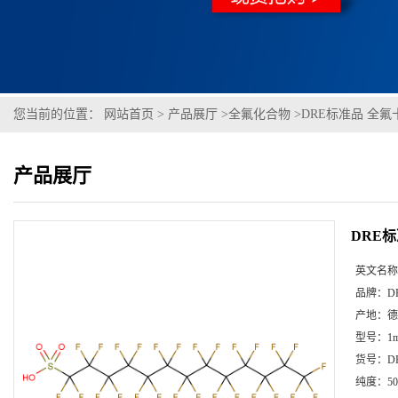
您当前的位置：
网站首页
>
产品展厅
>
全氟化合物
>
DRE标准品 全氟十
产品展厅
DRE标
英文名称
品牌：
D
产地：
德
型号：
1m
货号：
D
纯度：
50