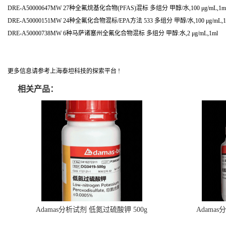
DRE-A50000647MW 27种全氟烷基化合物(PFAS)混标 多组分 甲醇/水,100 μg/mL,1m
DRE-A50000151MW 24种全氟化合物混标/EPA方法 533 多组分 甲醇/水,100 μg/mL,1
DRE-A50000738MW 6种马萨诸塞州全氟化合物混标 多组分 甲醇:水,2 μg/mL,1ml
更多信息请参考上海泰坦科技的探索平台 !
相关产品：
Adamas分析试剂 低氮过硫酸钾 500g
Adama
0416272311 CAS：7727-21-1 总氮含量≤0.0005%
0416272310 