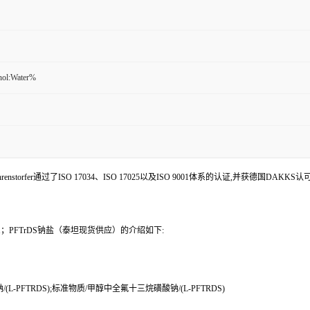
nol:Water%
enstorfer通过了ISO 17034、ISO 17025以及ISO 9001体系的认证,并获德国DAKKS
9-1；PFTrDS钠盐（泰坦现货供应）的介绍如下:
FTRDS);标准物质/甲醇中全氟十三烷磺酸钠/(L-PFTRDS)