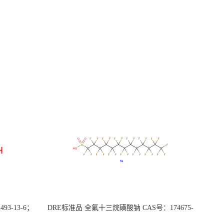
3-13-6；
DRE标准品 全氟十三烷磺酸钠 CAS号：174675-
49-1；PFTrDS钠盐（泰坦现货供应）