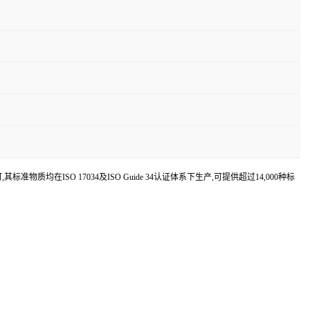
认可,其标准物质均在ISO 17034及ISO Guide 34认证体系下生产,可提供超过14,000种标