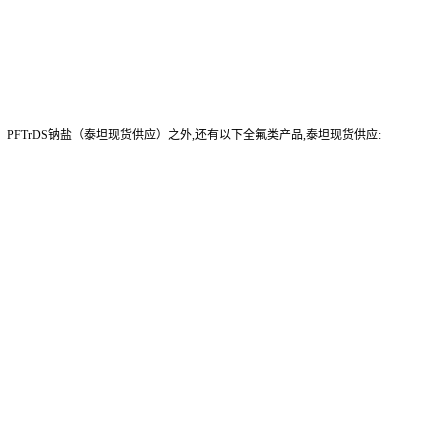
-1；PFTrDS钠盐（泰坦现货供应）之外,还有以下全氟类产品,泰坦现货供应: