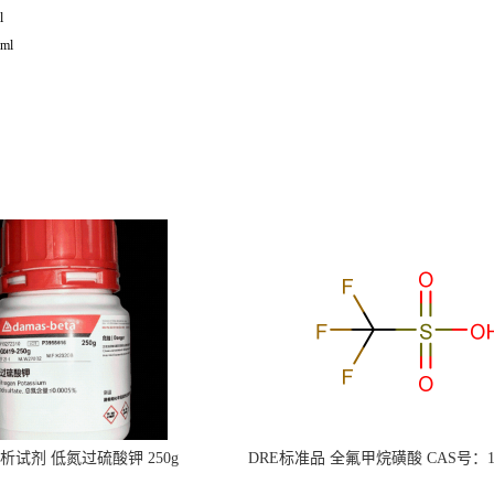
l
ml
s分析试剂 低氮过硫酸钾 250g
DRE标准品 全氟甲烷磺酸 CAS号：149
CAS：7727-21-1 总氮含量≤0.0005%
TFMS（泰坦现货供应）