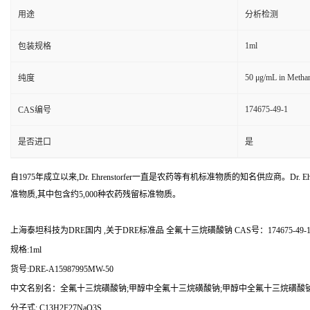
用途
分析检测
1ml
包装规格
50 μg/mL in Metha
纯度
174675-49-1
CAS编号
是否进口
是
自1975年成立以来,Dr. Ehrenstorfer一直是农药等有机标准物质的知名供应商。Dr. Ehr
准物质,其中包含约5,000种农药残留标准物质。
上海泰坦科技为DRE国内 ,关于DRE标准品 全氟十三烷磺酸钠 CAS号：174675-4
规格:1ml
货号:DRE-A15987995MW-50
中文名别名：全氟十三烷磺酸钠;甲醇中全氟十三烷磺酸钠;甲醇中全氟十三烷磺酸钠/(L-P
分子式: C13H2F27NaO3S