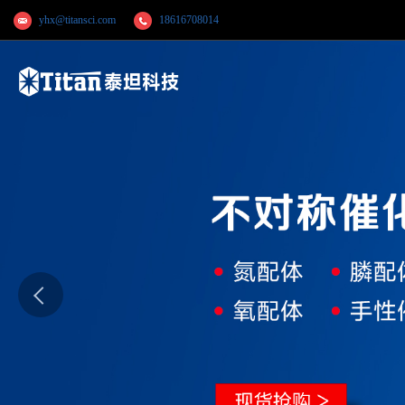
yhx@titansci.com
18616708014