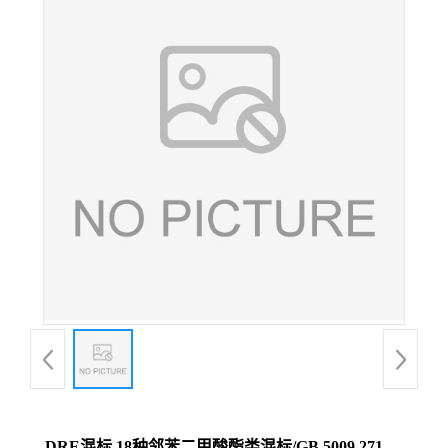
DRE混标 18种邻苯二甲酸酯类混标/GB 5009.271-