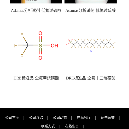
Adamas分析试剂 低氮过硫酸
Adamas分析试剂 低氮过硫酸
钾 500g 0416272311 CAS：
钾 250g 0416272310 CAS：
7727-21-1 总氮含量≤0.0005%
7727-21-1 总氮含量≤0.0005%
（泰坦现货供应）
（泰坦现货供应）
DRE标准品 全氟甲烷磺酸
DRE标准品 全氟十三烷磺酸
CAS号：1493-13-6；
钠 CAS号：174675-49-1；
TFMS（泰坦现货供应）
PFTrDS钠盐（泰坦现货供
应）
公司首页
|
公司介绍
|
公司动态
|
产品展厅
|
证书荣誉
|
联系方式
|
在线留言
|