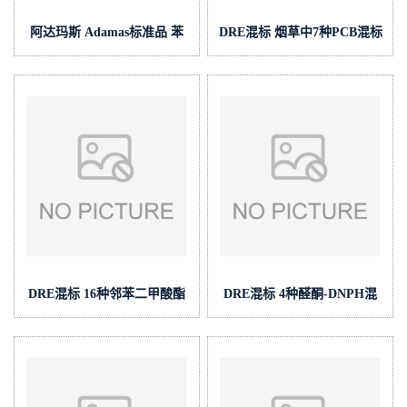
阿达玛斯 Adamas标准品 苯
DRE混标 烟草中7种PCB混标
甲酸利扎曲坦,cas号:145202-
(PCB
66-0,货号:AC000351000
18,28,52,101,138,153,180) cas
号:多组分 (泰坦现货供应)
DRE混标 16种邻苯二甲酸酯
DRE混标 4种醛酮-DNPH混
混标 cas号:多组分 (泰坦现货
标(甲醛,乙醛,丙烯醛,丙酮)
供应)
cas号:多组分 (泰坦现货供应)