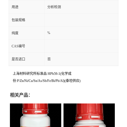
用途
分析检测
包装规格
%
纯度
CAS编号
是否进口
否
上海材料研究所标准品 HPb59-1(化学成
份:P/Zn/Ni/Cu/Sn/As/Sb/Fe/Bi/Pb/Al)(泰坦供应)
相关产品：