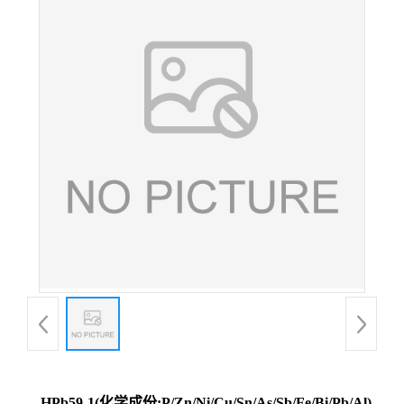
HPb59-1(化学成份:P/Zn/Ni/Cu/Sn/As/Sb/Fe/Bi/Pb/Al)