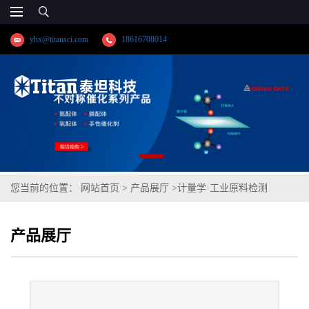
yhx@titansci.com
18616708014
您当前的位置：
网站首页
>
产品展厅
>
计量学·工业原料检测
>
HPb59-1(化学成份:P/Zn/Ni/Cu/Sn/As/Sb/Fe/Bi/Pb/Al)
产品展厅