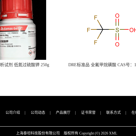
s分析试剂 低氮过硫酸钾 250g
DRE标准品 全氟甲烷磺酸 CAS号：149
CAS：7727-21-1 总氮含量≤0.0005%
TFMS（泰坦现货供应）
（泰坦现货供应）
公司介绍
|
公司动态
|
产品展厅
|
证书荣誉
|
联系方式
|
在
上海泰坦科技股份有限公司
版权所有 Copyright (©) 2026
XML