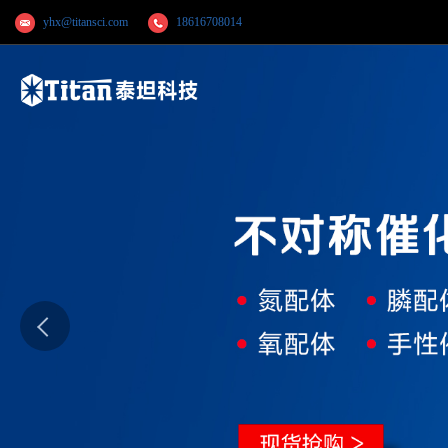
yhx@titansci.com
18616708014