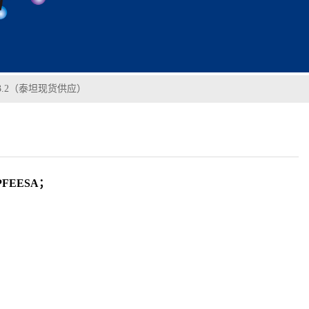
9493.2（泰坦现货供应）
PFEESA；