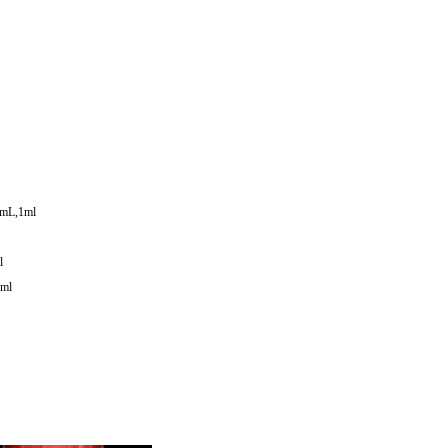
mL,1ml
l
ml