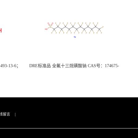
3-13-6；
DRE标准品 全氟十三烷磺酸钠 CAS号：174675-
49-1；PFTrDS钠盐（泰坦现货供应）
线留言
|