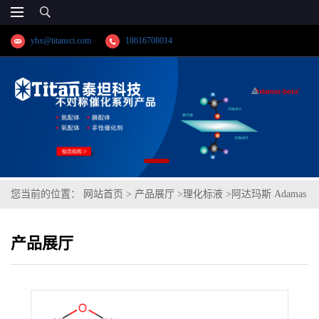
yhx@titansci.com
18616708014
您当前的位置：
网站首页
>
产品展厅
>
理化标液
>
阿达玛斯 Adamas
分析试剂 硫酸铜滴定液/容量分析用,cas号:7758-99-8,货号:T16H2W-
产品展厅
500mL,≥98%