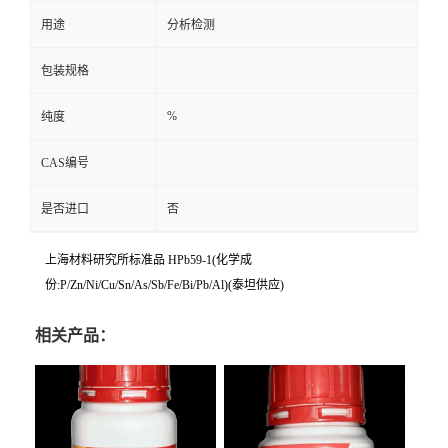
用途
分析检测
包装规格
%
纯度
CAS编号
是否进口
否
上海材料研究所标准品 HPb59-1(化学成
份:P/Zn/Ni/Cu/Sn/As/Sb/Fe/Bi/Pb/Al)(泰坦供应)
相关产品：