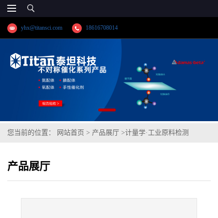
yhx@titansci.com
18616708014
您当前的位置：
网站首页
>
产品展厅
>
计量学·工业原料检测
>
HPb59-1(化学成份:P/Zn/Ni/Cu/Sn/As/Sb/Fe/Bi/Pb/Al)
产品展厅