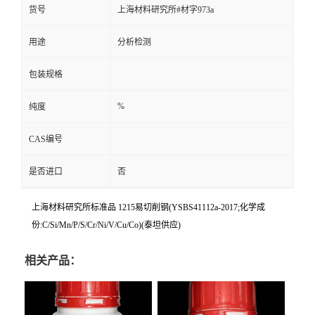
货号
上海材料研究所#材字973a
用途
分析检测
包装规格
%
纯度
CAS编号
是否进口
否
上海材料研究所标准品 1215易切削钢(YSBS41112a-2017;化学成
份:C/Si/Mn/P/S/Cr/Ni/V/Cu/Co)(泰坦供应)
相关产品：