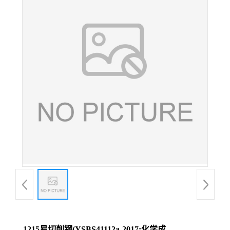
1215易切削钢(YSBS41112a-2017;化学成