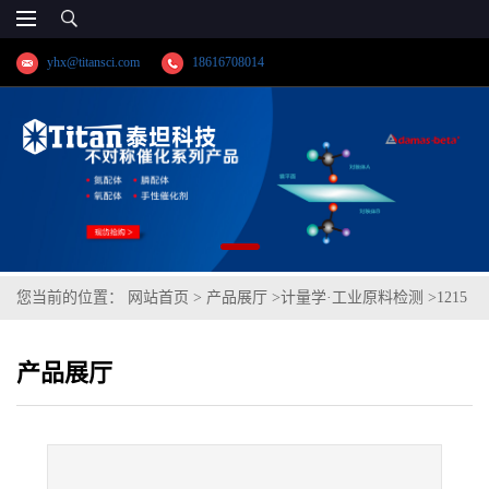
yhx@titansci.com
18616708014
您当前的位置：
网站首页
>
产品展厅
>
计量学·工业原料检测
>
1215
易切削钢(YSBS41112a-2017;化学成份:C/Si/Mn/P/S/Cr/Ni/V/Cu/Co)
产品展厅