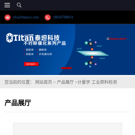
yhx@titansci.com
18616708014
您当前的位置：
网站首页
>
产品展厅
>
计量学·工业原料检测
>
20CrMoVNbTi(YSBS41128-2020;化学成
产品展厅
份:C/Si/Mn/P/S/Cr/Ni/Mo/V/Cu/Al/Ti/Nb/Co)