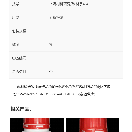
货号
上海材料研究所#材字404
用途
分析检测
包装规格
%
纯度
CAS编号
是否进口
否
上海材料研究所标准品 20CrMoVNbTi(YSBS41128-2020;化学成
份:C/Si/Mn/P/S/Cr/Ni/Mo/V/Cu/Al/Ti/Nb/Co)(泰坦供应)
相关产品：