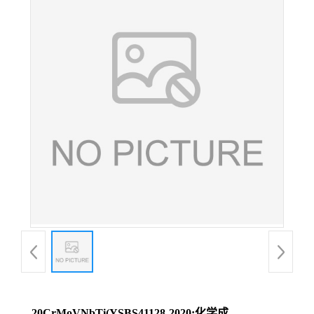
20CrMoVNbTi(YSBS41128-2020;化学成