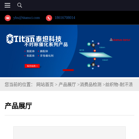
yhx@titansci.com
18616708014
您当前的位置：
网站首页
>
产品展厅
>
消费品检测
>
丝织物-耐汗渍
色牢度(碱)/(酸):色泽变化、丝布沾色、棉布沾色
产品展厅