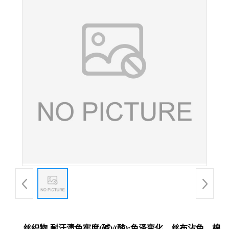
丝织物-耐汗渍色牢度(碱)/(酸):色泽变化、丝布沾色、棉