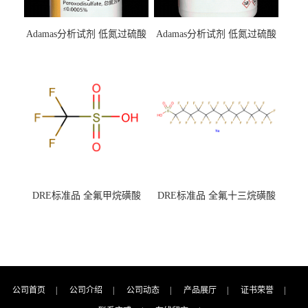
Adamas分析试剂 低氮过硫酸
Adamas分析试剂 低氮过硫酸
钾 500g 0416272311 CAS：
钾 250g 0416272310 CAS：
7727-21-1 总氮含量≤0.0005%
7727-21-1 总氮含量≤0.0005%
（泰坦现货供应）
（泰坦现货供应）
DRE标准品 全氟甲烷磺酸
DRE标准品 全氟十三烷磺酸
CAS号：1493-13-6；
钠 CAS号：174675-49-1；
TFMS（泰坦现货供应）
PFTrDS钠盐（泰坦现货供
应）
公司首页
|
公司介绍
|
公司动态
|
产品展厅
|
证书荣誉
|