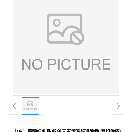
山东计量院标准品 钒单元素溶液标准物质(泰坦供应)