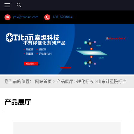
yhx@titansci.com
18616708014
您当前的位置：
网站首页
>
产品展厅
>
理化标液
>
山东计量院标准
品 钒单元素溶液标准物质(泰坦供应)
产品展厅