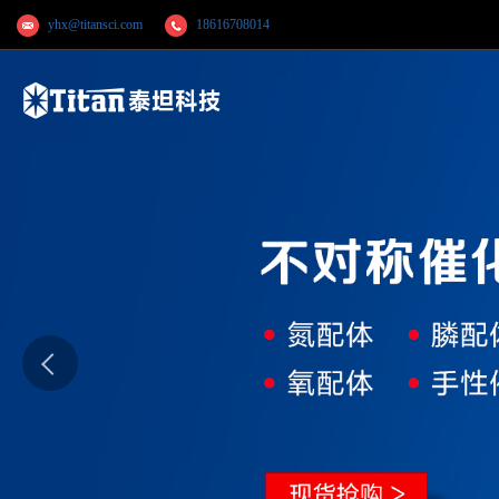
yhx@titansci.com
18616708014