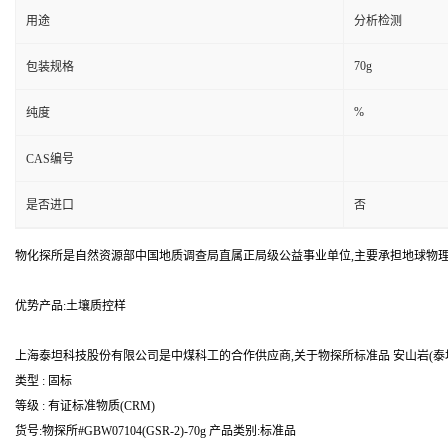
用途
分析检测
70g
包装规格
%
纯度
CAS编号
是否进口
否
物化探所是自然资源部中国地质调查局直属正局级公益事业单位,主要承担地球物
优势产品:土壤质控样
上海泰坦科技股份有限公司是中煤科工的合作供应商,关于物探所标准品 安山岩(泰坦
类型 : 固标
等级 : 有证标准物质(CRM)
货号:物探所#GBW07104(GSR-2)-70g 产品类别:标准品