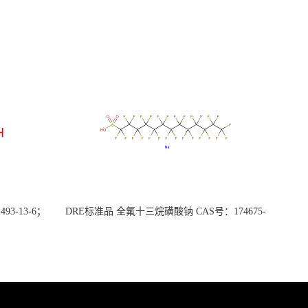
3-13-6；
DRE标准品 全氟十三烷磺酸钠 CAS号：174675-
49-1；PFTrDS钠盐（泰坦现货供应）