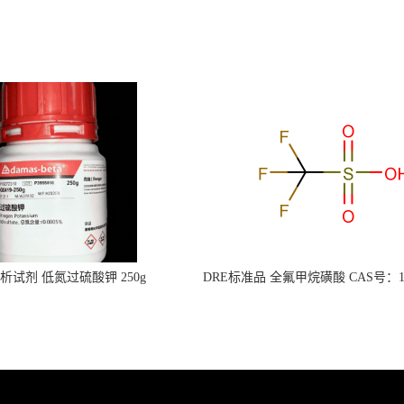
s分析试剂 低氮过硫酸钾 250g
DRE标准品 全氟甲烷磺酸 CAS号：149
CAS：7727-21-1 总氮含量≤0.0005%
TFMS（泰坦现货供应）
（泰坦现货供应）