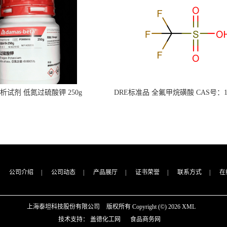
s分析试剂 低氮过硫酸钾 250g
DRE标准品 全氟甲烷磺酸 CAS号：149
CAS：7727-21-1 总氮含量≤0.0005%
TFMS（泰坦现货供应）
（泰坦现货供应）
公司介绍
|
公司动态
|
产品展厅
|
证书荣誉
|
联系方式
|
在
上海泰坦科技股份有限公司
版权所有 Copyright (©) 2026
XML
技术支持：
盖德化工网
食品商务网