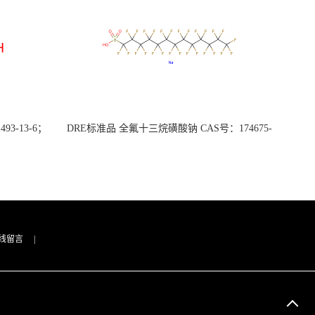
3-13-6；
DRE标准品 全氟十三烷磺酸钠 CAS号：174675-
49-1；PFTrDS钠盐（泰坦现货供应）
线留言
|