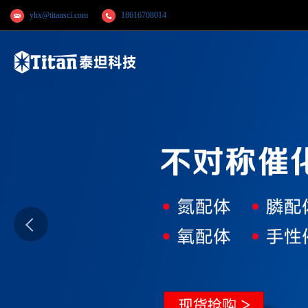
yhx@titansci.com
18616708014