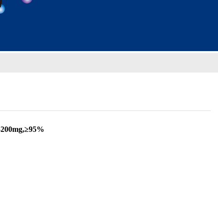
00mg,≥95%