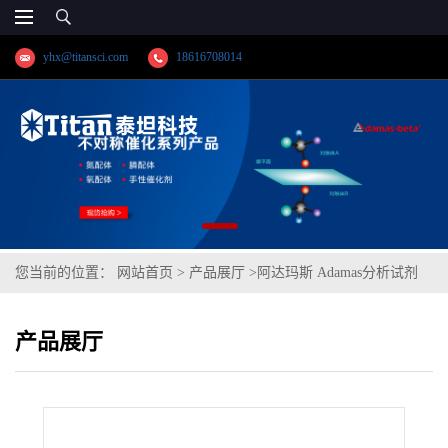
yhx@titansci.com
18616708014
您当前的位置：
网站首页
>
产品展厅
>
阿达玛斯 Adamas分析试剂
2-氟-1-甲基吡啶鎓对甲苯磺酸盐,cas号:58086-67-2,货号:DH0293-
产品展厅
25g,≥97%