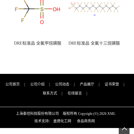
DRE标准品 全氟甲烷磺酸
DRE标准品 全氟十三烷磺酸
CAS号：1493-13-6；
钠 CAS号：174675-49-1；
TFMS（泰坦现货供应）
PFTrDS钠盐（泰坦现货供
应）
公司首页
|
公司介绍
|
公司动态
|
产品展厅
|
证书荣誉
|
联系方式
|
在线留言
|
上海泰坦科技股份有限公司
版权所有 Copyright (©) 2026
XML
技术支持：
盖德化工网
食品商务网