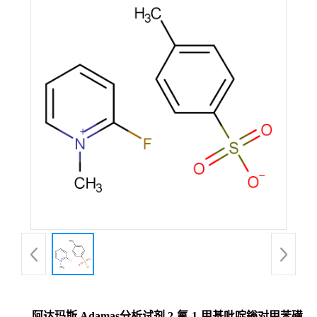
阿达玛斯 Adamas分析试剂 2-氟-1-甲基吡啶鎓对甲苯磺