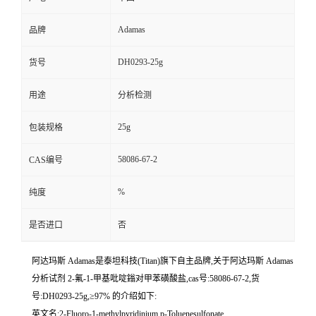
Adamas
品牌
DH0293-25g
货号
用途
分析检测
25g
包装规格
58086-67-2
CAS编号
%
纯度
是否进口
否
阿达玛斯 Adamas是泰坦科技(Titan)旗下自主品牌,关于阿达玛斯 Adamas
分析试剂 2-氟-1-甲基吡啶鎓对甲苯磺酸盐,cas号:58086-67-2,货
号:DH0293-25g,≥97% 的介绍如下:
英文名:2-Fluoro-1-methylpyridinium p-Toluenesulfonate