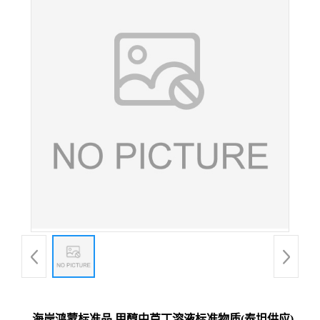
海岸鸿蒙标准品 甲醇中芦丁溶液标准物质(泰坦供应)