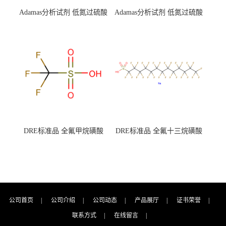
Adamas分析试剂 低氮过硫酸
Adamas分析试剂 低氮过硫酸
钾 500g 0416272311 CAS：
钾 250g 0416272310 CAS：
7727-21-1 总氮含量≤0.0005%
7727-21-1 总氮含量≤0.0005%
（泰坦现货供应）
（泰坦现货供应）
DRE标准品 全氟甲烷磺酸
DRE标准品 全氟十三烷磺酸
CAS号：1493-13-6；
钠 CAS号：174675-49-1；
TFMS（泰坦现货供应）
PFTrDS钠盐（泰坦现货供
应）
公司首页
|
公司介绍
|
公司动态
|
产品展厅
|
证书荣誉
|
联系方式
|
在线留言
|