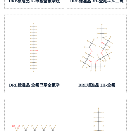
DRE标准品 N-甲基全氟辛烷
DRE标准品 3H-全氟-4,8-二氧
磺酰胺(直链+支链)
壬酸钠 CAS:2250081-67-3(泰
CAS:31506-32-8(泰坦现货供
坦现货供应)
应)
DRE标准品 全氟己基全氟辛
DRE标准品 2H-全氟
基次膦酸 CAS:610800-34-
(5,8,11,14-四甲
5(泰坦现货供应)
基)-3,6,9,12,15-五氧十八烷
CAS:37486-69-4(泰坦现货供
应)