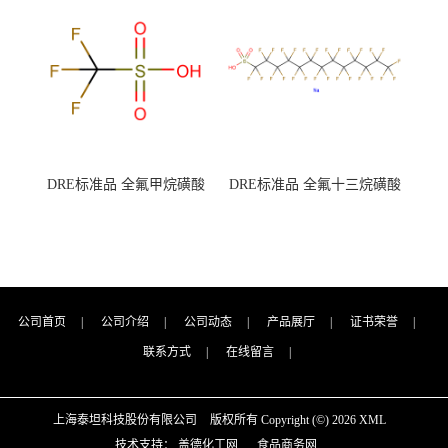
（泰坦现货供应）
（泰坦现货供应）
DRE标准品 全氟甲烷磺酸
DRE标准品 全氟十三烷磺酸
CAS号：1493-13-6；
钠 CAS号：174675-49-1；
TFMS（泰坦现货供应）
PFTrDS钠盐（泰坦现货供
应）
公司首页
|
公司介绍
|
公司动态
|
产品展厅
|
证书荣誉
|
联系方式
|
在线留言
|
上海泰坦科技股份有限公司
版权所有 Copyright (©) 2026
XML
技术支持：
盖德化工网
食品商务网