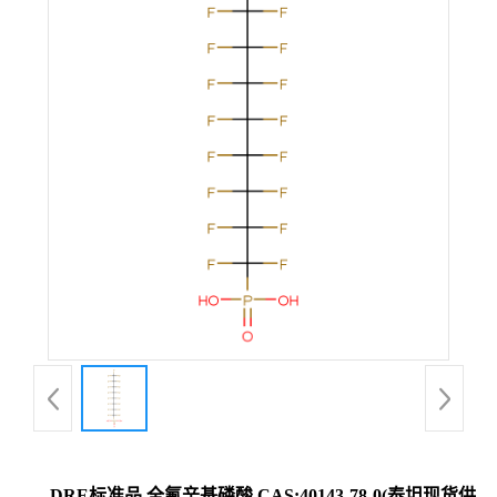
DRE标准品 全氟辛基磷酸 CAS:40143-78-0(泰坦现货供