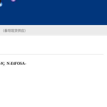
-D5；（泰坦现货供应）
；N-EtFOSA-