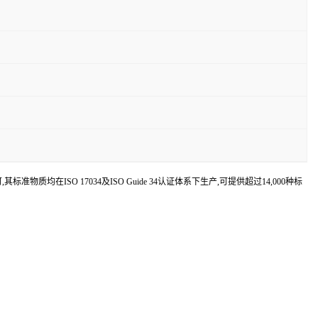
认可,其标准物质均在ISO 17034及ISO Guide 34认证体系下生产,可提供超过14,000种标