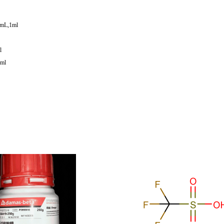
mL,1ml
l
ml