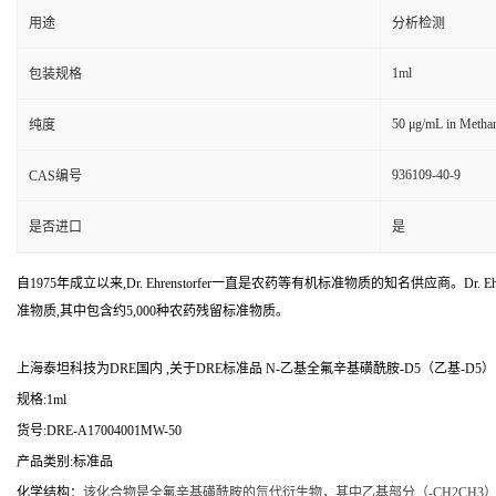
用途
分析检测
1ml
包装规格
50 μg/mL in Metha
纯度
936109-40-9
CAS编号
是否进口
是
自1975年成立以来,Dr. Ehrenstorfer一直是农药等有机标准物质的知名供应商。Dr. Ehr
准物质,其中包含约5,000种农药残留标准物质。
上海泰坦科技为DRE国内 ,关于DRE标准品 N-乙基全氟辛基磺酰胺-D5（乙基-D5） CA
规格:1ml
货号:DRE-A17004001MW-50
产品类别:标准品
化学结构：
该化合物是全氟辛基磺酰胺的氘代衍生物，其中乙基部分（-CH2CH3）