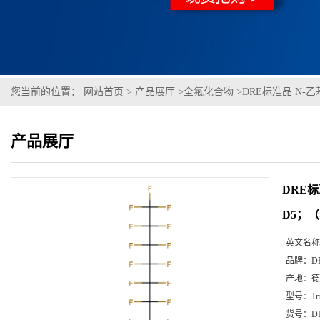
您当前的位置：
网站首页
>
产品展厅
>
全氟化合物
>
DRE标准品 N-乙
产品展厅
DRE标
D5；
英文名称
品牌：
D
产地：
德
型号：
1m
货号：
D