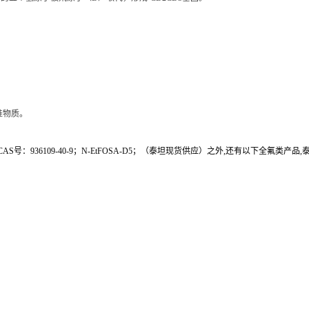
准物质。
号：936109-40-9；N-EtFOSA-D5；（泰坦现货供应）之外,还有以下全氟类产品,