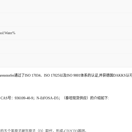
nol:Water%
enstorfer通过了ISO 17034、ISO 17025以及ISO 9001体系的认证,并获德国DAKKS
S号：936109-40-9；N-EtFOSA-D5；（泰坦现货供应）的介绍如下:
的五个氢原子被氘原子（D）取代，形成-CD2CD3基团。