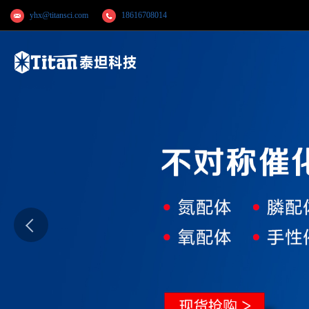
yhx@titansci.com
18616708014