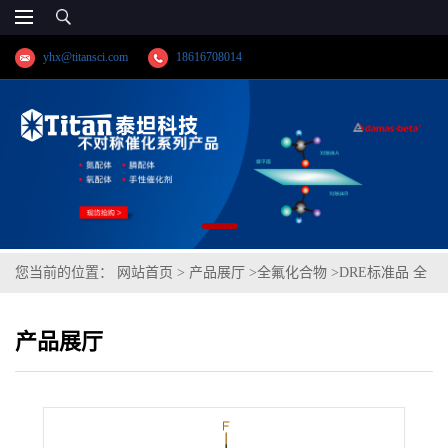
yhx@titansci.com
18616708014
您当前的位置：
网站首页
>
产品展厅
>
全氟化合物
>
DRE标准品 全
氟癸酸-13C2 (1,2-13C2) CAS号：960315-50-8；PFDA-13C2（泰坦现
产品展厅
货供应）