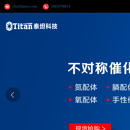
yhx@titansci.com
18616708014