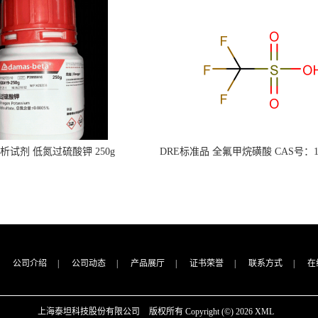
s分析试剂 低氮过硫酸钾 250g
DRE标准品 全氟甲烷磺酸 CAS号：149
CAS：7727-21-1 总氮含量≤0.0005%
TFMS（泰坦现货供应）
（泰坦现货供应）
公司介绍
|
公司动态
|
产品展厅
|
证书荣誉
|
联系方式
|
在
上海泰坦科技股份有限公司
版权所有 Copyright (©) 2026
XML