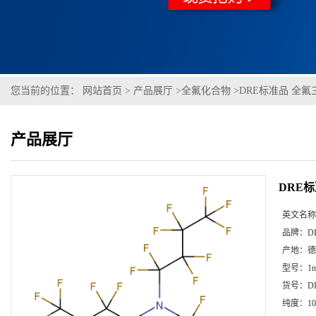
您当前的位置：
网站首页
>
产品展厅
>
全氟化合物
>
DRE标准品 全氟三
产品展厅
DRE标
英文名称
品牌：
D
产地：
德
型号：
1m
货号：
D
纯度：
10