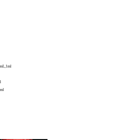
mL,1ml
l
ml