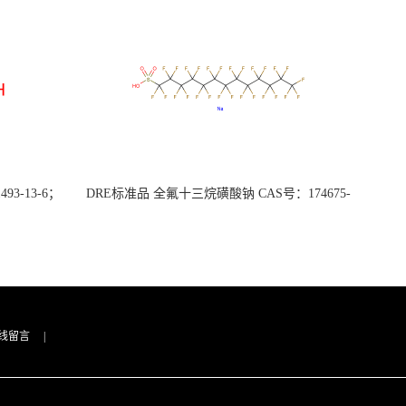
3-13-6；
DRE标准品 全氟十三烷磺酸钠 CAS号：174675-
49-1；PFTrDS钠盐（泰坦现货供应）
线留言
|