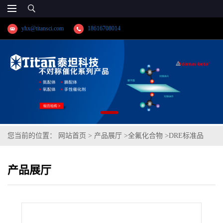
yhx@titansci.com
18616708014
您当前的位置：
网站首页
>
产品展厅
>
全氟化合物
>
DRE标准品
1H,1H,2H,2H-全氟辛基三甲氧基硅烷 cas号:85857-16-5 (泰坦现货供
产品展厅
应)