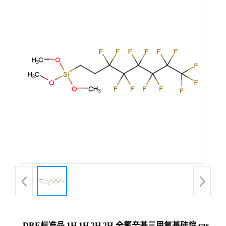
DRE标准品 1H,1H,2H,2H-全氟辛基三甲氧基硅烷 cas