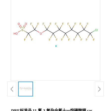
DRE标准品 11-氯-3-氧杂全氟十一烷磺酸钾 cas