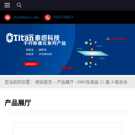
yhx@titansci.com
18616708014
您当前的位置：
网站首页
>
产品展厅
>
DRE标准品 11-氯-3-氧杂全
氟十一烷磺酸钾 cas号:83329-89-9 (泰坦现货供应)
产品展厅