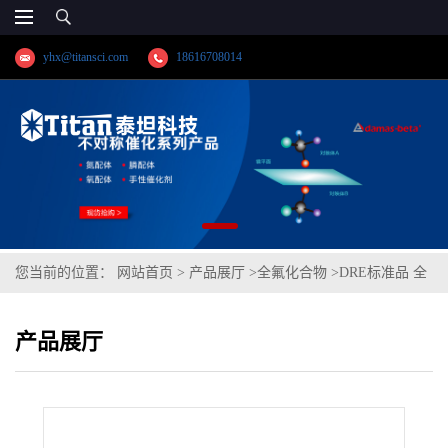
yhx@titansci.com
18616708014
您当前的位置：
网站首页
>
产品展厅
>
全氟化合物
>
DRE标准品 全
氟癸烷磺酸钠(PFDS sodium) CAS号：2806-15-7；PFDS钠盐；
产品展厅
1H,1H,2H,2H-全氟辛磺酸；1H,1H,2H,2H-全氟辛烷磺酸;GB/T
29493.2-2021;GBT29493.2-2021;GB/T29493.2;GBT29493.2;PFDS-
Na（泰坦现货供应）