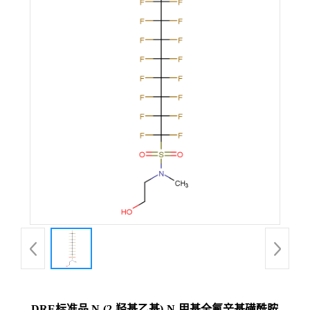
DRE标准品 N-(2-羟基乙基)-N-甲基全氟辛基磺酰胺