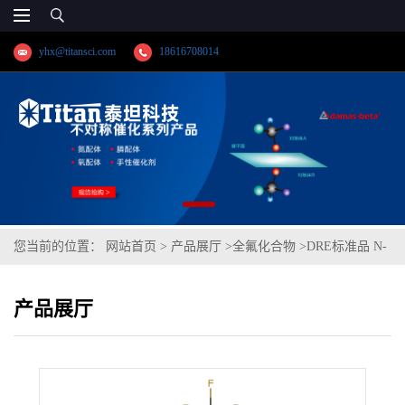
yhx@titansci.com
18616708014
您当前的位置：
网站首页
>
产品展厅
>
全氟化合物
>
DRE标准品 N-
(2-羟基乙基)-N-甲基全氟辛基磺酰胺 CAS号：24448-09-7；N-
产品展厅
MeFOSE；NMeFOSE（泰坦现货供应）