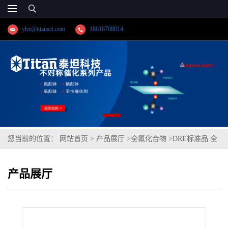
yhx@titansci.com
18616708014
您当前的位置：
网站首页
>
产品展厅
>
全氟化合物
>
DRE标准品 全
氟辛基磺酰氟；CAS号：307-35-7；重点管控新污染物（泰坦现货供
产品展厅
应）