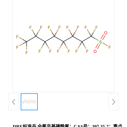
DRE标准品 全氟辛基磺酰氟；CAS号：307-35-7；重点