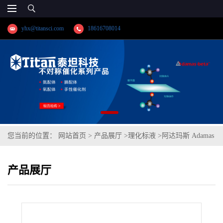
yhx@titansci.com
18616708014
您当前的位置：
网站首页
>
产品展厅
>
理化标液
>
阿达玛斯 Adamas
分析试剂 硫代硫酸钠滴定液/容量分析用,cas号:7772-98-7,货
产品展厅
号:T08H1D-500mL,≥98%