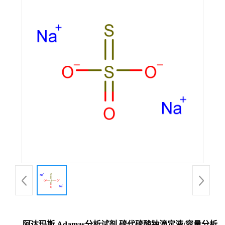
阿达玛斯 Adamas分析试剂 硫代硫酸钠滴定液/容量分析