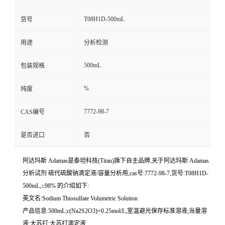
T08H1D-500mL
货号
用途
分析检测
500mL
包装规格
%
纯度
7772-98-7
CAS编号
是否进口
否
阿达玛斯 Adamas是泰坦科技(Titan)旗下自主品牌,关于阿达玛斯 Adamas
分析试剂 硫代硫酸钠滴定液/容量分析用,cas号:7772-98-7,货号:T08H1D-
500mL,≥98% 的介绍如下:
英文名:Sodium Thiosulfate Volumetric Solution
产品信息:500mL;c(Na2S2O3)=0.25mol/L,室温避光保存标准溶液;当量溶
液;大苏打;大苏打滴定液