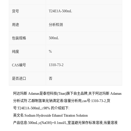
T24E1A-500mL
货号
用途
分析检测
500mL
包装规格
%
纯度
1310-73-2
CAS编号
是否进口
否
阿达玛斯 Adamas是泰坦科技(Titan)旗下自主品牌,关于阿达玛斯 Adamas
分析试剂 乙醇制氢氧化钠滴定液/容量分析用,cas号:1310-73-2,货
号:T24E1A-500mL,≥98% 的介绍如下:
英文名:Sodium Hydroxide Ethanol Titration Solution
产品信息:500mL;c(NaOH)=0.1mol/L,室温避光保存标准溶液;当量溶液