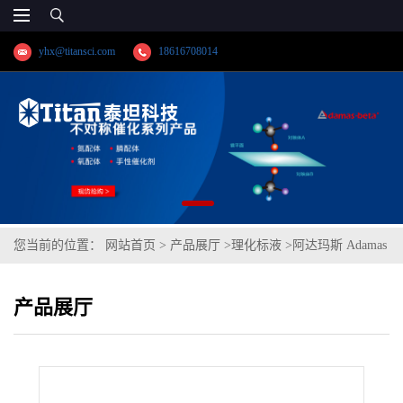
yhx@titansci.com
18616708014
您当前的位置：
网站首页
>
产品展厅
>
理化标液
>
阿达玛斯 Adamas
分析试剂 乙醇制氢氧化钠滴定液/容量分析用,cas号:1310-73-2,货
产品展厅
号:T24E1A-500mL,≥98%