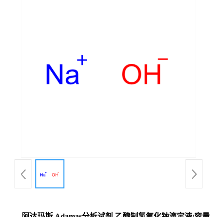
阿达玛斯 Adamas分析试剂 乙醇制氢氧化钠滴定液/容量