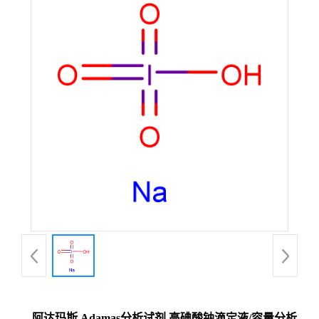
阿达玛斯 Adamas分析试剂 高碘酸钠滴定液/容量分析