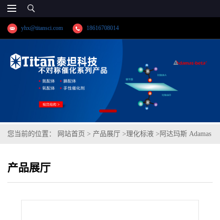
yhx@titansci.com
18616708014
您当前的位置：
网站首页
>
产品展厅
>
理化标液
>
阿达玛斯 Adamas
分析试剂 高碘酸钠滴定液/容量分析用,cas号:7790-28-5,货
产品展厅
号:T64H1A-500mL,≥99.0%