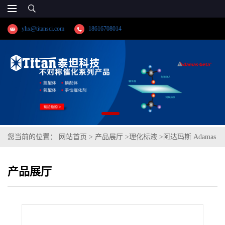
yhx@titansci.com
18616708014
您当前的位置：
网站首页
>
产品展厅
>
理化标液
>
阿达玛斯 Adamas
分析试剂 氯化铁滴定液/容量分析用,cas号:10025-77-1,货号:T74H1A-
产品展厅
500mL,≥97%