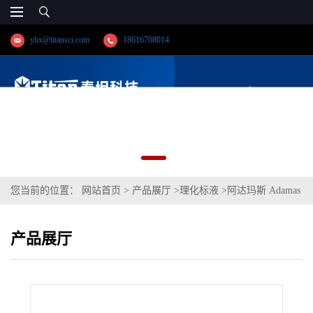
yhx@titansci.com
18616708014
您当前的位置：
网站首页
>
产品展厅
>
理化标液
>
阿达玛斯 Adamas
分析试剂 氢氧化钠滴定液/容量分析用,cas号:1310-73-2,货
产品展厅
号:T24H1G-500mL,≥99.0%