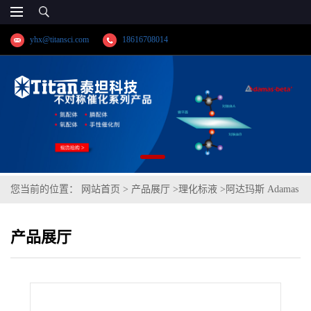
yhx@titansci.com
18616708014
您当前的位置：
网站首页
>
产品展厅
>
理化标液
>
阿达玛斯 Adamas
分析试剂 硫酸镁滴定液/容量分析用,cas号:7487-88-9,货号:T13H2A-
产品展厅
500mL,≥98%