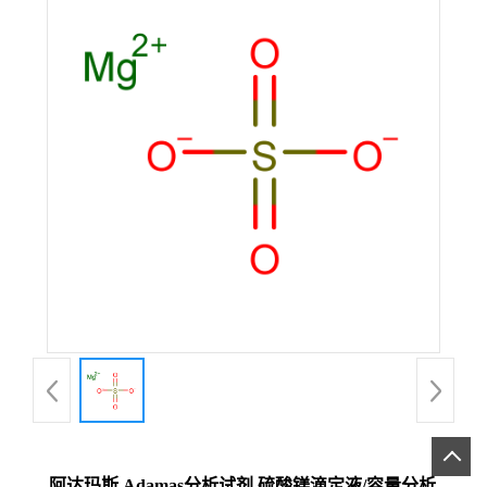
阿达玛斯 Adamas分析试剂 硫酸镁滴定液/容量分析