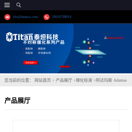
yhx@titansci.com
18616708014
您当前的位置：
网站首页
>
产品展厅
>
理化标液
>
阿达玛斯 Adamas
分析试剂 水,用于HPLC,cas号:7732-18-5,货号:HG0418-
产品展厅
500mL,pH=4.002