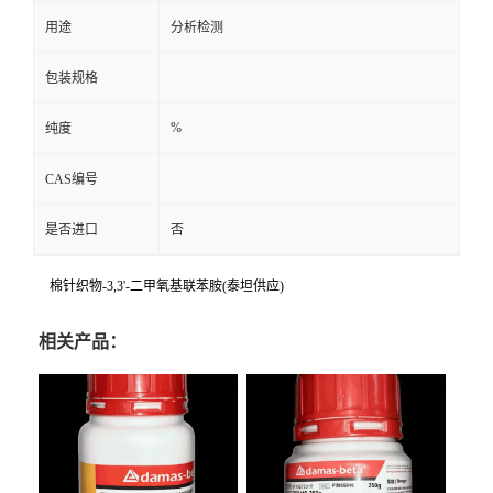
用途
分析检测
包装规格
%
纯度
CAS编号
是否进口
否
棉针织物-3,3'-二甲氧基联苯胺(泰坦供应)
相关产品：