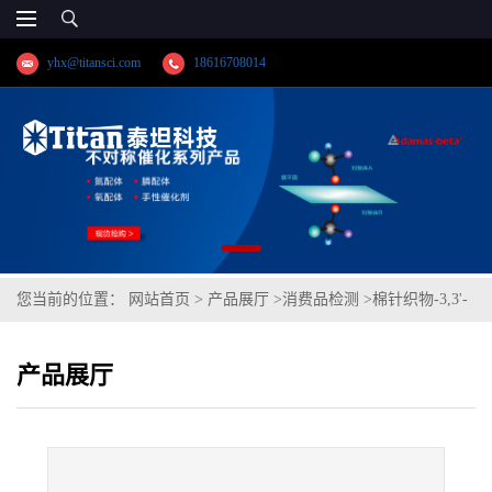
yhx@titansci.com
18616708014
您当前的位置：
网站首页
>
产品展厅
>
消费品检测
>
棉针织物-3,3'-
二甲氧基联苯胺
产品展厅