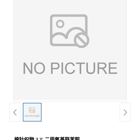
棉针织物-3,3'-二甲氧基联苯胺