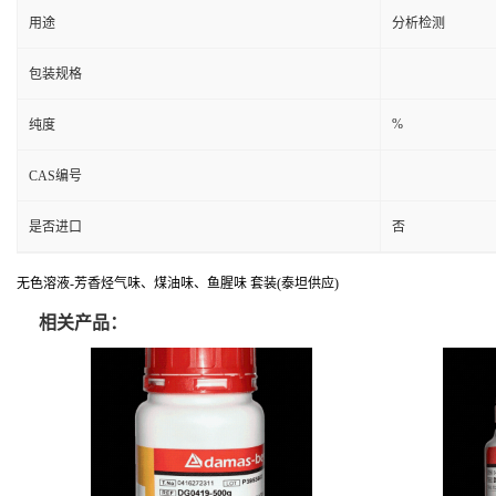
用途
分析检测
包装规格
%
纯度
CAS编号
是否进口
否
无色溶液-芳香烃气味、煤油味、鱼腥味 套装(泰坦供应)
相关产品：