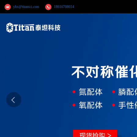
yhx@titansci.com
18616708014