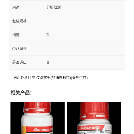
用途
分析检测
包装规格
%
纯度
CAS编号
是否进口
否
医用外科口罩-过滤效率(非油性颗粒)(泰坦供应)
相关产品：