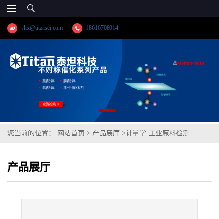
yhx@titansci.com
18616708014
您当前的位置：
网站首页
>
产品展厅
>
计量学·工业原料检测
>
95Cr18(YSBS41345-2014;化学成份:C/Si/Mn/P/S/Cr/Ni/Mo/V/Cu/Co)
产品展厅