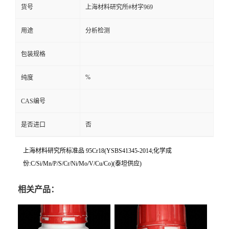
货号
上海材料研究所#材字969
用途
分析检测
包装规格
%
纯度
CAS编号
是否进口
否
上海材料研究所标准品 95Cr18(YSBS41345-2014;化学成
份:C/Si/Mn/P/S/Cr/Ni/Mo/V/Cu/Co)(泰坦供应)
相关产品：